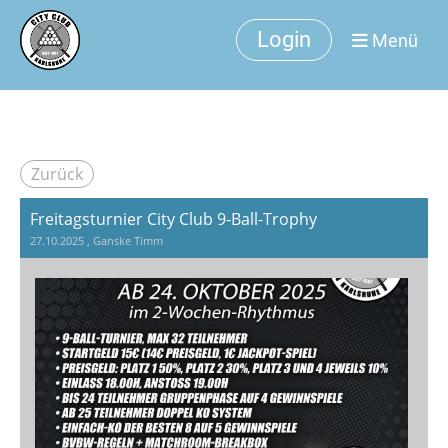
Login
Menü
Zurück
Freitagsturnier City Club 9-Ball-Trophy
27.10.2025
, Ganske Timm