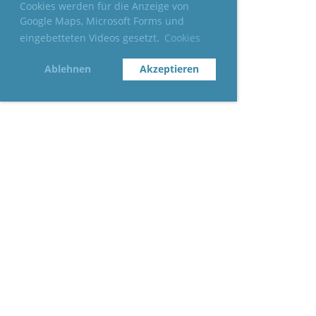
Cookies werden für die Anzeige von
Google Maps, Microsoft Forms und
eingebetteten Videos gesetzt.
Cookies
Ablehnen
Akzeptieren
City-Club
Kontakt
Impressum
Karlsruhe
Vorstand